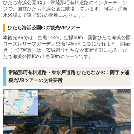
ひたち海浜公園ICは、常陸那珂有料道路のインターチェン
ジで、国営ひたち海浜公園に隣接しています。阿字ヶ浦海
水浴場まで車で5分の距離にあります。
ひたち海浜公園ICの観光VRツアー
本観光VRでは、空撮144m、空撮50m、国営ひたち海浜公園
ローズレリーフガーデン空撮146mをご覧になれます。開始
点（上記写真）は、茨城県ひたちなか市新光町にある、ひ
たち海浜公園ICの上空50mのシーンです。
常陸那珂有料道路・東水戸道路 ひたちなかIC：阿字ヶ浦
観光VRツアーの交通要所