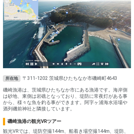
〒311-1202 茨城県ひたちなか市磯崎町4643
所在地
磯崎漁港は、茨城県ひたちなか市にある漁港です。海岸側
は砂地、東側は岩礁となっており、堤防に常夜灯がある事
から、様々な魚を釣る事ができます。阿字ヶ浦海水浴場や
酒列磯前神社と隣接しています。
磯崎漁港の観光VRツアー
観光VRでは、堤防空撮144m、船着き場空撮144m、堤防、