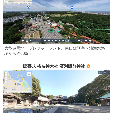
大型遊園地、プレジャーランド、南口は阿字ヶ浦海水浴
場から約600m
延喜式 格名神大社 酒列磯前神社