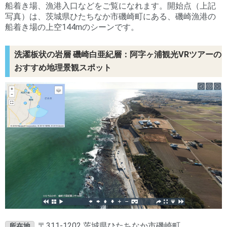
船着き場、漁港入口などをご覧になれます。開始点（上記
写真）は、茨城県ひたちなか市磯崎町にある、磯崎漁港の
船着き場の上空144mのシーンです。
洗濯板状の岩層 磯崎白亜紀層：阿字ヶ浦観光VRツアーの
おすすめ地理景観スポット
〒311-1202 茨城県ひたちなか市磯崎町
所在地