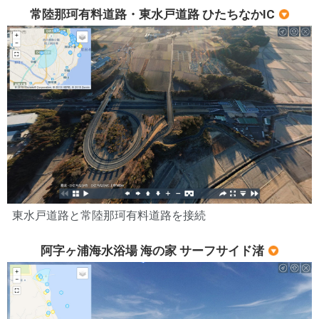
常陸那珂有料道路・東水戸道路 ひたちなかIC
東水戸道路と常陸那珂有料道路を接続
阿字ヶ浦海水浴場 海の家 サーフサイド渚