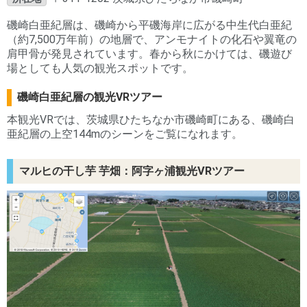
磯崎白亜紀層は、磯崎から平磯海岸に広がる中生代白亜紀
（約7,500万年前）の地層で、アンモナイトの化石や翼竜の
肩甲骨が発見されています。春から秋にかけては、磯遊び
場としても人気の観光スポットです。
磯崎白亜紀層の観光VRツアー
本観光VRでは、茨城県ひたちなか市磯崎町にある、磯崎白
亜紀層の上空144mのシーンをご覧になれます。
マルヒの干し芋 芋畑：阿字ヶ浦観光VRツアー