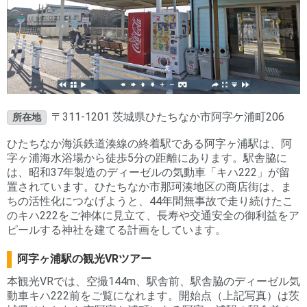
〒311-1201 茨城県ひたちなか市阿字ケ浦町206
所在地
ひたちなか海浜鉄道湊線の終着駅である阿字ヶ浦駅は、阿
字ヶ浦海水浴場から徒歩5分の距離にあります。駅舎脇に
は、昭和37年製造のディーゼルの気動車「キハ222」が留
置されています。ひたちなか市那珂湊地区の商店街は、ま
ちの活性化につなげようと、44年間無事故で走り続けたこ
のキハ222をご神体に見立て、長寿や交通安全の御利益をア
ピールする神社を建てる計画をしています。
阿字ヶ浦駅の観光VRツアー
本観光VRでは、空撮144m、駅舎前、駅舎脇のディーゼル気
動車キハ222前をご覧になれます。開始点（上記写真）は茨