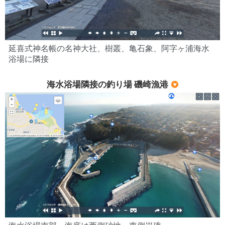
延喜式神名帳の名神大社、樹叢、亀石象、阿字ヶ浦海水
浴場に隣接
海水浴場隣接の釣り場 磯崎漁港