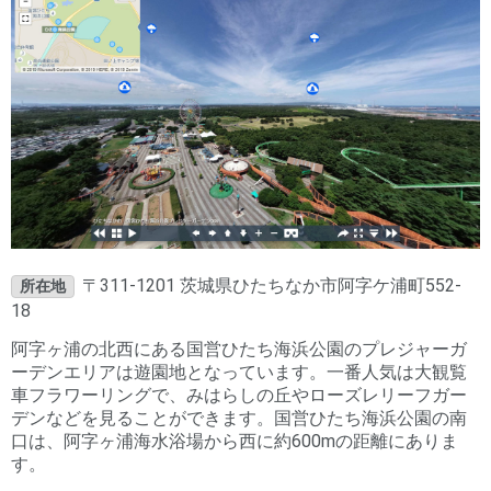
〒311-1201 茨城県ひたちなか市阿字ケ浦町552-
所在地
18
阿字ヶ浦の北西にある国営ひたち海浜公園のプレジャーガ
ーデンエリアは遊園地となっています。一番人気は大観覧
車フラワーリングで、みはらしの丘やローズレリーフガー
デンなどを見ることができます。国営ひたち海浜公園の南
口は、阿字ヶ浦海水浴場から西に約600mの距離にありま
す。