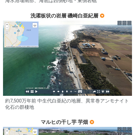
海水浴場南部、海底は西側砂地・東側岩礁
洗濯板状の岩層 磯崎白亜紀層
約7,500万年前 中生代白亜紀の地層、異常巻アンモナイト
化石の群棲地
マルヒの干し芋 芋畑