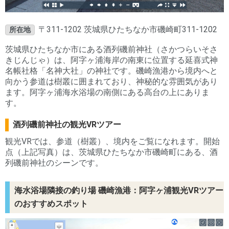
〒311-1202 茨城県ひたちなか市磯崎町311-1202
所在地
茨城県ひたちなか市にある酒列磯前神社（さかつらいそさ
きじんじゃ）は、阿字ヶ浦海岸の南東に位置する延喜式神
名帳社格「名神大社」の神社です。磯崎漁港から境内へと
向かう参道は樹叢に囲まれており、神秘的な雰囲気があり
ます。阿字ヶ浦海水浴場の南側にある高台の上にありま
す。
酒列磯前神社の観光VRツアー
観光VRでは、参道（樹叢）、境内をご覧になれます。開始
点（上記写真）は、茨城県ひたちなか市磯崎町にある、酒
列磯前神社のシーンです。
海水浴場隣接の釣り場 磯崎漁港：阿字ヶ浦観光VRツアー
のおすすめスポット