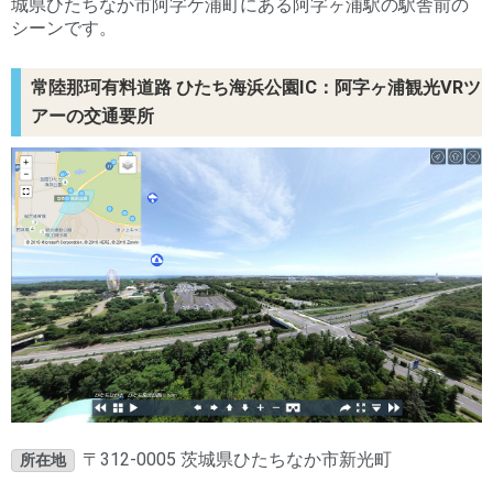
城県ひたちなか市阿字ケ浦町にある阿字ヶ浦駅の駅舎前の
シーンです。
常陸那珂有料道路 ひたち海浜公園IC：阿字ヶ浦観光VRツ
アーの交通要所
〒312-0005 茨城県ひたちなか市新光町
所在地